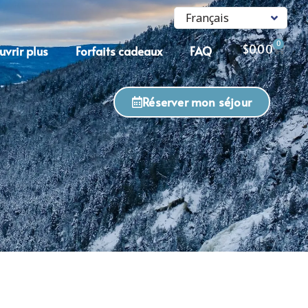
0
$
0.00
vrir plus
Forfaits cadeaux
FAQ
Réserver mon séjour