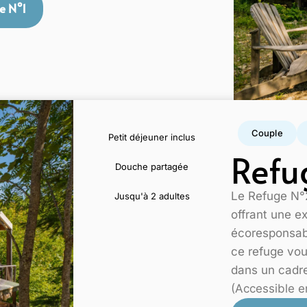
e N°1
Couple
Petit déjeuner inclus
Refu
Douche partagée
Le Refuge N°2
Jusqu'à 2 adultes
offrant une ex
écoresponsabi
ce refuge vou
dans un cadre
(Accessible e