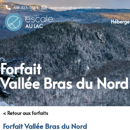
418-323-0564
reservation@escaleaulac.com
Héberge
Forfait
Vallée Bras du Nord
< Retour aux forfaits
Forfait Vallée Bras du Nord