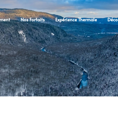
ment
Nos Forfaits
Expérience Thermale
Décou