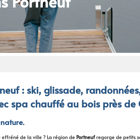
ns Portneuf
euf : ski, glissade, randonnées,
ec spa chauffé au bois près de
nature.
 effréné de la ville ? La région de
Portneuf
regorge de petits s