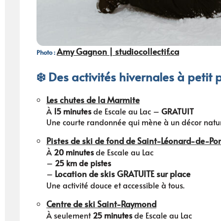
Amy Gagnon | studiocollectif.ca
Photo :
❄️ Des activités hivernales à petit 
Les c
hutes de la Marmite
À
15 minutes
de Escale au Lac –
GRATUIT
Une courte randonnée qui mène à un décor naturel
Pistes de ski de fond de Saint-Léonard-de-Po
À
20 minutes
de Escale au Lac
–
25 km de pistes
Location de skis GRATUITE sur place
–
Une activité douce et accessible à tous.
Centre de ski Saint-Raymond
À seulement
25 minutes
de Escale au Lac