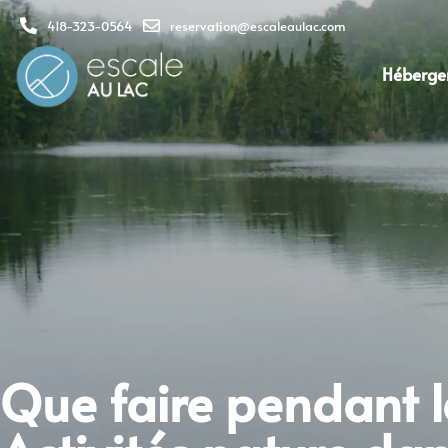
418-323-0564
reservation@escaleaulac.com
Héberge
Que faire pendant l