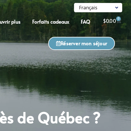
0
$
0.00
vrir plus
Forfaits cadeaux
FAQ
Réserver mon séjour
rès de Québec ?