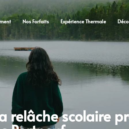
ment
Nos Forfaits
Expérience Thermale
Décou
a relâche scolaire p