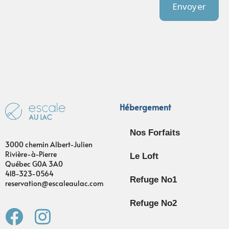
Envoyer
Hébergement
Nos Forfaits
3000 chemin Albert-Julien
Rivière-à-Pierre
Le Loft
Québec G0A 3A0
418-323-0564
Refuge No1
reservation@escaleaulac.com
Refuge No2